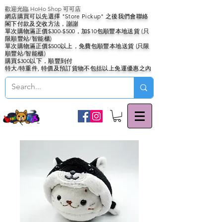
歡迎光臨 HoHo Shop 可可店
網店購買可以先選擇 "Store Pickup" 之後我們會聯絡
閣下付款及交收方法，謝謝
單次購物滿正價$300-$500，加$10包順豐本地送貨 (只
限順豐站/智能櫃)
單次購物滿正價$500以上，免費包順豐本地送貨 (只限
順豐站/智能櫃)
購買$300以下，順豐到付
特大/特重件, 特價及預訂貨物不包括以上免運優惠之內