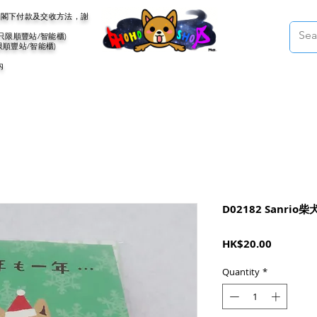
會聯絡閣下付款及交收方法，謝
(只限順豐站/智能櫃)
限順豐站/智能櫃)
內
D02182 Sanri
Price
HK$20.00
Quantity
*