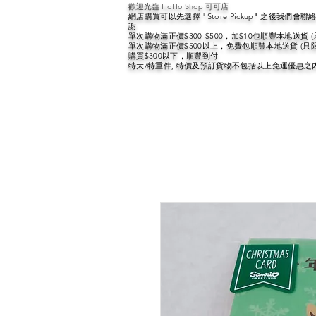
歡迎光臨 HoHo Shop 可可店
網店購買可以先選擇 "Store Pickup" 之後我們
謝
單次購物滿正價$300-$500，加$10包順豐本地送貨 
單次購物滿正價$500以上，免費包順豐本地送貨 (只
購買$300以下，順豐到付
特大/特重件, 特價及預訂貨物不包括以上免運優惠之