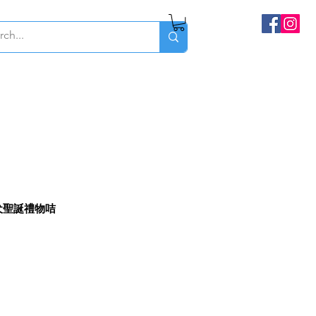
o柴犬聖誕禮物咭