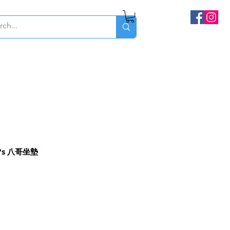
g's 八哥坐墊