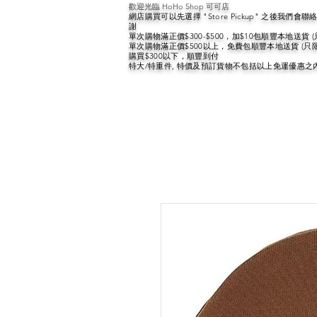
歡迎光臨 HoHo Shop 可可店
網店購買可以先選擇 "Store Pickup" 之後我們
謝
單次購物滿正價$300-$500，加$10包順豐本地送貨 
單次購物滿正價$500以上，免費包順豐本地送貨 (只
購買$300以下，順豐到付
特大/特重件, 特價及預訂貨物不包括以上免運優惠之