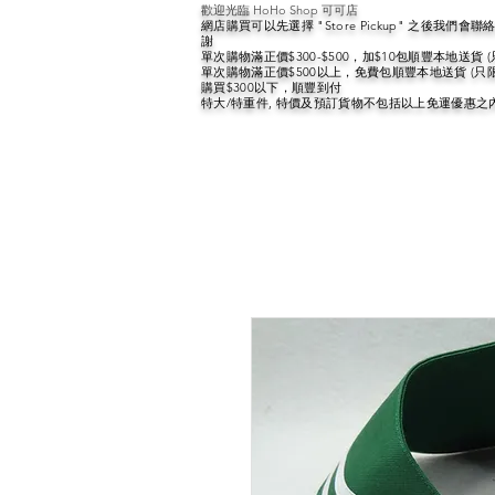
歡迎光臨 HoHo Shop 可可店
網店購買可以先選擇 "Store Pickup" 之後我們
謝
單次購物滿正價$300-$500，加$10包順豐本地送貨 
單次購物滿正價$500以上，免費包順豐本地送貨 (只
購買$300以下，順豐到付
特大/特重件, 特價及預訂貨物不包括以上免運優惠之