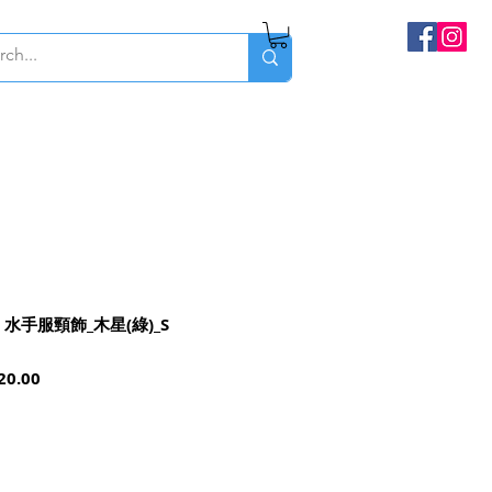
zoo 水手服頸飾_木星(綠)_S
ar
Sale
20.00
Price