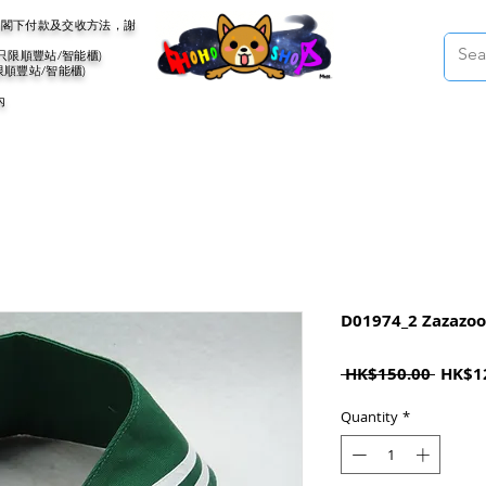
會聯絡閣下付款及交收方法，謝
(只限順豐站/智能櫃)
限順豐站/智能櫃)
內
D01974_2 Zaza
Regul
 HK$150.00 
HK$1
Price
Quantity
*