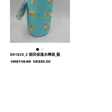
D01825_2 柴田保溫水樽袋_藍
Regular
Sale
 HK$118.00 
HK$80.00
Price
Price
Quantity
*
加入購物籃 Add To Cart
Size : 15cm x 7.5cm