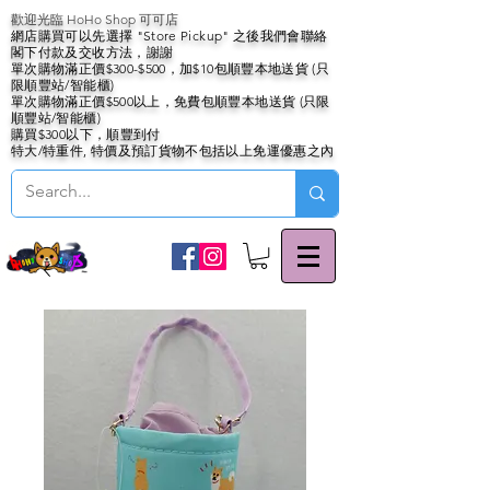
歡迎光臨 HoHo Shop 可可店
網店購買可以先選擇 "Store Pickup" 之後我們會聯絡
閣下付款及交收方法，謝謝
單次購物滿正價$300-$500，加$10包順豐本地送貨 (只
限順豐站/智能櫃)
單次購物滿正價$500以上，免費包順豐本地送貨 (只限
順豐站/智能櫃)
購買$300以下，順豐到付
特大/特重件, 特價及預訂貨物不包括以上免運優惠之內