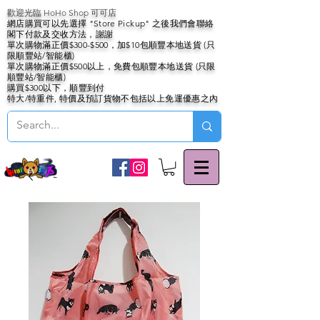
歡迎光臨 HoHo Shop 可可店
網店購買可以先選擇 "Store Pickup" 之後我們會聯絡
閣下付款及交收方法，謝謝
單次購物滿正價$300-$500，加$10包順豐本地送貨 (只
限順豐站/智能櫃)
單次購物滿正價$500以上，免費包順豐本地送貨 (只限
順豐站/智能櫃)
購買$300以下，順豐到付
特大/特重件, 特價及預訂貨物不包括以上免運優惠之內