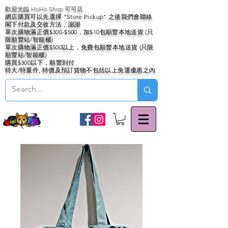
歡迎光臨 HoHo Shop 可可店
網店購買可以先選擇 "Store Pickup" 之後我們會聯絡
閣下付款及交收方法，謝謝
單次購物滿正價$300-$500，加$10包順豐本地送貨 (只
限順豐站/智能櫃)
單次購物滿正價$500以上，免費包順豐本地送貨 (只限
順豐站/智能櫃)
購買$300以下，順豐到付
特大/特重件, 特價及預訂貨物不包括以上免運優惠之內