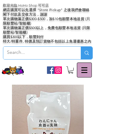
歡迎光臨 HoHo Shop 可可店
網店購買可以先選擇 "Store Pickup" 之後我們會聯絡
閣下付款及交收方法，謝謝
單次購物滿正價$300-$500，加$10包順豐本地送貨 (只
限順豐站/智能櫃)
單次購物滿正價$500以上，免費包順豐本地送貨 (只限
順豐站/智能櫃)
購買$300以下，順豐到付
特大/特重件, 特價及預訂貨物不包括以上免運優惠之內