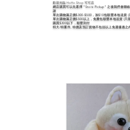
歡迎光臨 HoHo Shop 可可店
網店購買可以先選擇 "Store Pickup" 之後我們
謝
單次購物滿正價$300-$500，加$10包順豐本地送貨 
單次購物滿正價$500以上，免費包順豐本地送貨 (只
購買$300以下，順豐到付
特大/特重件, 特價及預訂貨物不包括以上免運優惠之