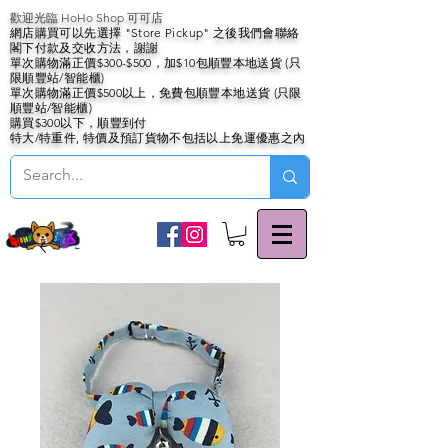
歡迎光臨 HoHo Shop 可可店
網店購買可以先選擇 "Store Pickup" 之後我們會聯絡
閣下付款及交收方法，謝謝
單次購物滿正價$300-$500，加$10包順豐本地送貨 (只
限順豐站/智能櫃)
單次購物滿正價$500以上，免費包順豐本地送貨 (只限
順豐站/智能櫃)
購買$300以下，順豐到付
特大/特重件, 特價及預訂貨物不包括以上免運優惠之內