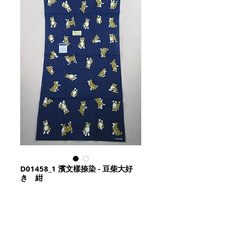
D01458_1 濱文樣捺染 - 豆柴大好
き 紺
Price
HK$128.00
Quantity
*