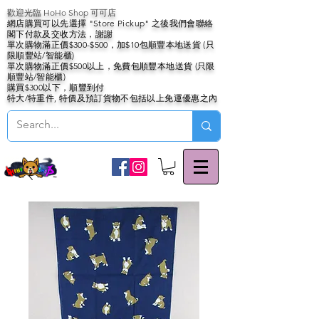
歡迎光臨 HoHo Shop 可可店
網店購買可以先選擇 "Store Pickup" 之後我們會聯絡
閣下付款及交收方法，謝謝
單次購物滿正價$300-$500，加$10包順豐本地送貨 (只
限順豐站/智能櫃)
單次購物滿正價$500以上，免費包順豐本地送貨 (只限
順豐站/智能櫃)
購買$300以下，順豐到付
特大/特重件, 特價及預訂貨物不包括以上免運優惠之內