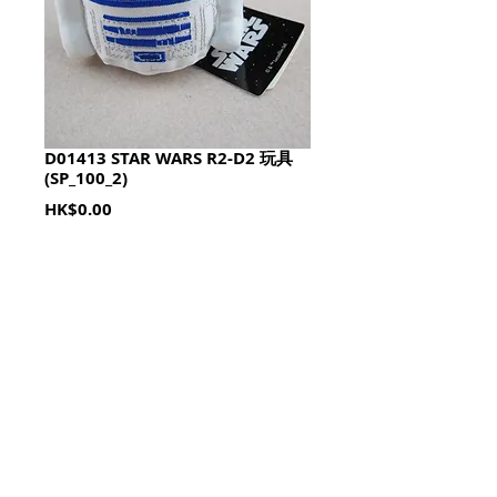
D01413 STAR WARS R2-D2 玩具
(SP_100_2)
Price
HK$0.00
Quantity
*
加入購物籃 Add To Cart
© 2023 by HoHo Shop. All Rights Reserved.