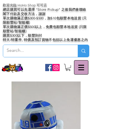
歡迎光臨 HoHo Shop 可可店
網店購買可以先選擇 "Store Pickup" 之後我們會聯絡
閣下付款及交收方法，謝謝
單次購物滿正價$300-$500，加$10包順豐本地送貨 (只
限順豐站/智能櫃)
單次購物滿正價$500以上，免費包順豐本地送貨 (只限
順豐站/智能櫃)
購買$300以下，順豐到付
特大/特重件, 特價及預訂貨物不包括以上免運優惠之內