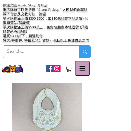
歡迎光臨 HoHo Shop 可可店
網店購買可以先選擇 "Store Pickup" 之後我們會聯絡
閣下付款及交收方法，謝謝
單次購物滿正價$300-$500，加$10包順豐本地送貨 (只
限順豐站/智能櫃)
單次購物滿正價$500以上，免費包順豐本地送貨 (只限
順豐站/智能櫃)
購買$300以下，順豐到付
特大/特重件, 特價及預訂貨物不包括以上免運優惠之內