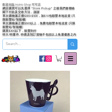
歡迎光臨 HoHo Shop 可可店
網店購買可以先選擇 "Store Pickup" 之後我們會聯絡
閣下付款及交收方法，謝謝
單次購物滿正價$300-$500，加$10包順豐本地送貨 (只
限順豐站/智能櫃)
單次購物滿正價$500以上，免費包順豐本地送貨 (只限
順豐站/智能櫃)
購買$300以下，順豐到付
特大/特重件, 特價及預訂貨物不包括以上免運優惠之內