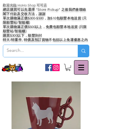
歡迎光臨 HoHo Shop 可可店
網店購買可以先選擇 "Store Pickup" 之後我們會聯絡
閣下付款及交收方法，謝謝
單次購物滿正價$300-$500，加$10包順豐本地送貨 (只
限順豐站/智能櫃)
單次購物滿正價$500以上，免費包順豐本地送貨 (只限
順豐站/智能櫃)
購買$300以下，順豐到付
特大/特重件, 特價及預訂貨物不包括以上免運優惠之內