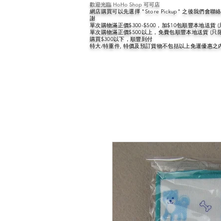
歡迎光臨 HoHo Shop 可可店
網店購買可以先選擇 "Store Pickup" 之後我們
謝
單次購物滿正價$300-$500，加$10包順豐本地送貨 
單次購物滿正價$500以上，免費包順豐本地送貨 (只
購買$300以下，順豐到付
特大/特重件, 特價及預訂貨物不包括以上免運優惠之