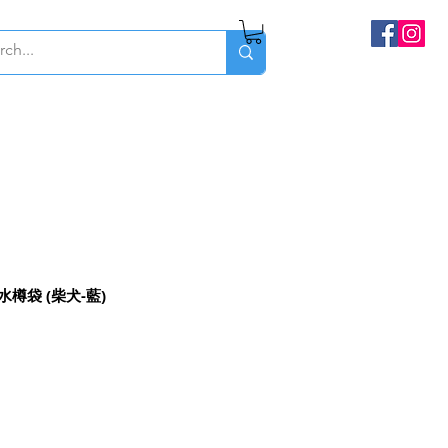
r 水樽袋 (柴犬-藍)