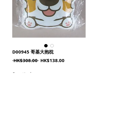
D00945 哥基大抱枕
Regular
Sale
 HK$308.00 
HK$138.00
Price
Price
Quantity
*
加入購物籃 Add To Cart
Size : 約39cm x 39cm