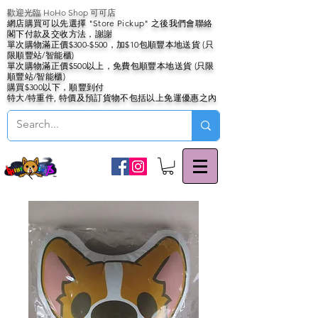
歡迎光臨 HoHo Shop 可可店
網店購買可以先選擇 "Store Pickup" 之後我們會聯絡
閣下付款及交收方法，謝謝
單次購物滿正價$300-$500，加$10包順豐本地送貨 (只
限順豐站/智能櫃)
單次購物滿正價$500以上，免費包順豐本地送貨 (只限
順豐站/智能櫃)
購買$300以下，順豐到付
特大/特重件, 特價及預訂貨物不包括以上免運優惠之內