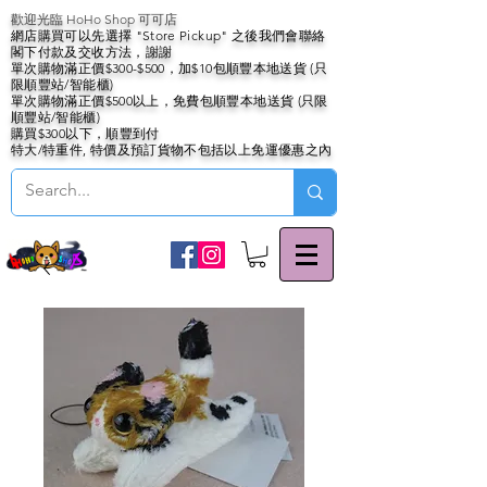
歡迎光臨 HoHo Shop 可可店
網店購買可以先選擇 "Store Pickup" 之後我們會聯絡
閣下付款及交收方法，謝謝
單次購物滿正價$300-$500，加$10包順豐本地送貨 (只
限順豐站/智能櫃)
單次購物滿正價$500以上，免費包順豐本地送貨 (只限
順豐站/智能櫃)
購買$300以下，順豐到付
特大/特重件, 特價及預訂貨物不包括以上免運優惠之內