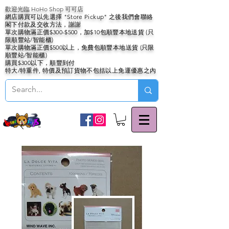
歡迎光臨 HoHo Shop 可可店
網店購買可以先選擇 "Store Pickup" 之後我們會聯絡
閣下付款及交收方法，謝謝
單次購物滿正價$300-$500，加$10包順豐本地送貨 (只
限順豐站/智能櫃)
單次購物滿正價$500以上，免費包順豐本地送貨 (只限
順豐站/智能櫃)
購買$300以下，順豐到付
特大/特重件, 特價及預訂貨物不包括以上免運優惠之內