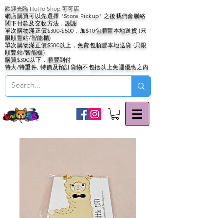
歡迎光臨 HoHo Shop 可可店
網店購買可以先選擇 "Store Pickup" 之後我們會聯絡
閣下付款及交收方法，謝謝
單次購物滿正價$300-$500，加$10包順豐本地送貨 (只
限順豐站/智能櫃)
單次購物滿正價$500以上，免費包順豐本地送貨 (只限
順豐站/智能櫃)
購買$300以下，順豐到付
特大/特重件, 特價及預訂貨物不包括以上免運優惠之內