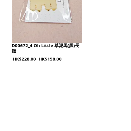
D00672_4 Oh Little 草泥馬(黑)長
鏈
Regular
Sale
 HK$228.00 
HK$158.00
Price
Price
Quantity
*
加入購物籃 Add To Cart