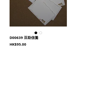
D00639 豆助信箋
Price
HK$95.00
Quantity
*
加入購物籃 Add To Cart
© 2023 by HoHo Shop. All Rights Reserved.