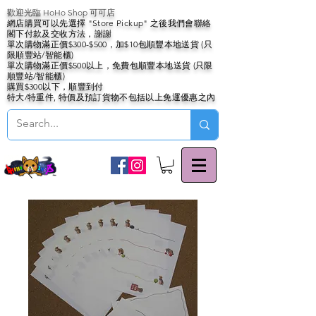
歡迎光臨 HoHo Shop 可可店
網店購買可以先選擇 "Store Pickup" 之後我們會聯絡
閣下付款及交收方法，謝謝
單次購物滿正價$300-$500，加$10包順豐本地送貨 (只
限順豐站/智能櫃)
單次購物滿正價$500以上，免費包順豐本地送貨 (只限
順豐站/智能櫃)
購買$300以下，順豐到付
特大/特重件, 特價及預訂貨物不包括以上免運優惠之內