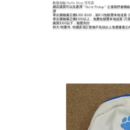
歡迎光臨 HoHo Shop 可可店
網店購買可以先選擇 "Store Pickup" 之後我們
謝
單次購物滿正價$300-$500，加$10包順豐本地送貨 
單次購物滿正價$500以上，免費包順豐本地送貨 (只
購買$300以下，順豐到付
特大/特重件, 特價及預訂貨物不包括以上免運優惠之