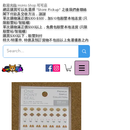
歡迎光臨 HoHo Shop 可可店
網店購買可以先選擇 "Store Pickup" 之後我們會聯絡
閣下付款及交收方法，謝謝
單次購物滿正價$300-$500，加$10包順豐本地送貨 (只
限順豐站/智能櫃)
單次購物滿正價$500以上，免費包順豐本地送貨 (只限
順豐站/智能櫃)
購買$300以下，順豐到付
特大/特重件, 特價及預訂貨物不包括以上免運優惠之內