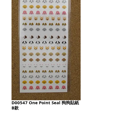
D00547 One Point Seal 狗狗貼紙
B款
Price
HK$20.00
Quantity
*