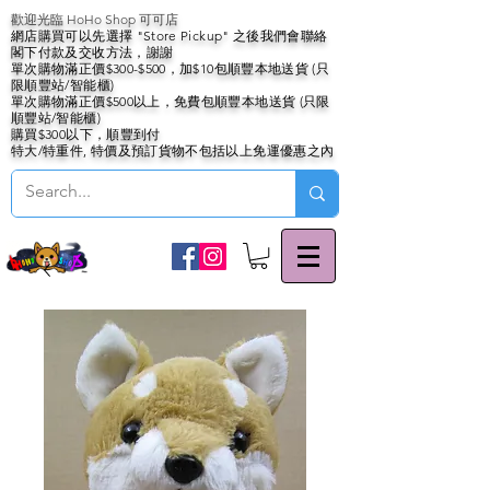
歡迎光臨 HoHo Shop 可可店
網店購買可以先選擇 "Store Pickup" 之後我們會聯絡
閣下付款及交收方法，謝謝
單次購物滿正價$300-$500，加$10包順豐本地送貨 (只
限順豐站/智能櫃)
單次購物滿正價$500以上，免費包順豐本地送貨 (只限
順豐站/智能櫃)
購買$300以下，順豐到付
特大/特重件, 特價及預訂貨物不包括以上免運優惠之內