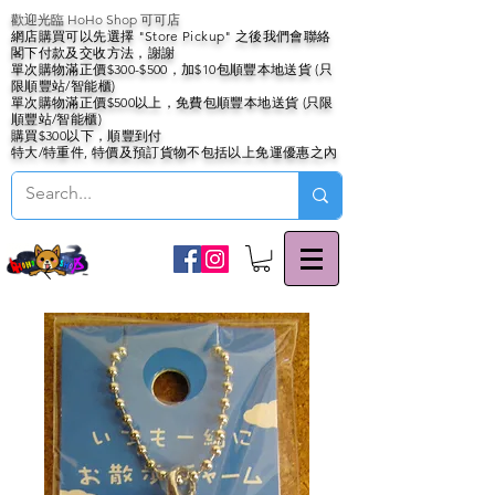
歡迎光臨 HoHo Shop 可可店
網店購買可以先選擇 "Store Pickup" 之後我們會聯絡
閣下付款及交收方法，謝謝
單次購物滿正價$300-$500，加$10包順豐本地送貨 (只
限順豐站/智能櫃)
單次購物滿正價$500以上，免費包順豐本地送貨 (只限
順豐站/智能櫃)
購買$300以下，順豐到付
特大/特重件, 特價及預訂貨物不包括以上免運優惠之內