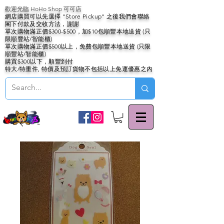
歡迎光臨 HoHo Shop 可可店
網店購買可以先選擇 "Store Pickup" 之後我們會聯絡
閣下付款及交收方法，謝謝
單次購物滿正價$300-$500，加$10包順豐本地送貨 (只
限順豐站/智能櫃)
單次購物滿正價$500以上，免費包順豐本地送貨 (只限
順豐站/智能櫃)
購買$300以下，順豐到付
特大/特重件, 特價及預訂貨物不包括以上免運優惠之內