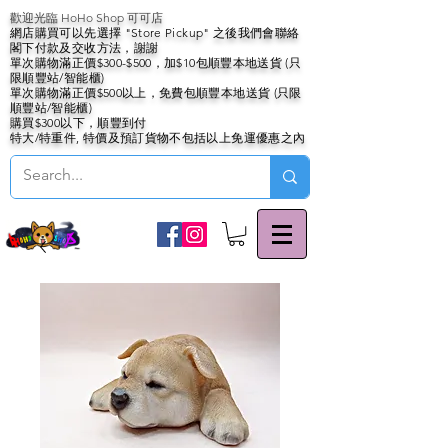
歡迎光臨 HoHo Shop 可可店
網店購買可以先選擇 "Store Pickup" 之後我們會聯絡
閣下付款及交收方法，謝謝
單次購物滿正價$300-$500，加$10包順豐本地送貨 (只
限順豐站/智能櫃)
單次購物滿正價$500以上，免費包順豐本地送貨 (只限
順豐站/智能櫃)
購買$300以下，順豐到付
特大/特重件, 特價及預訂貨物不包括以上免運優惠之內